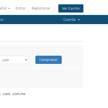
añol
Entrar
Registrarse
Ver Carrito
os
Cuenta
Comprobar
s: .com, .com.mx