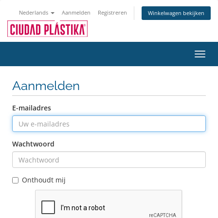
Nederlands
Aanmelden
Registreren
Winkelwagen bekijken
Navig
in-/u
Aanmelden
E-mailadres
Wachtwoord
Onthoudt mij