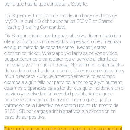
por lo que habría que contactar a Soporte.
15.
Superar el tamaño máximo de una base de datos de
MySQL la cual NO debe superar los 500MB en Shared
Hosting (Hosting Compartido).
16. Si algún cliente usa lenguaje abusivo, discriminatorio u
ofensivo (palabras no deseadas, agresivas, o de amenaza)
en algún método de soporte como Livechat, correo
electrónico, ticket, Whatsapp y/o llamada de voz o video,
suspenderemos o cancelaremos el servicio al cliente de
inmediato y sin ninguna excusa. No seremos responsables
de los datos dentro de su cuenta. Creemos en el absoluto y
mutuo respeto. Aunque lamentablemente no estamos
exentos a algún fallo por parte de la tecnología y/o humano,
estamos preparados para atender cualquier incidencia en el
servicio y resolverla a la brevedad posible. Ante alguna
posible restauración del servicio, misma que sujeta a
valoración de la Directiva se cobrará una multa monto de
$100 USD por cargos administrativos sin excepción en
caso de ser positiva.
*Recuerda que como cliente es una obligación contractual