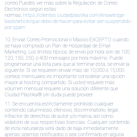
correo.Puedes ver más sobre la Regulación de Correo
Electrónico según estas
normas:
https://clientes.ciudadplastika.com/knowledge-
base/article/que-debo-de-hacer-para-evitar-ser-suspendido-
por-spam
10.
Enviar Correo Promocional o Masivo EXCEPTO cuando
se haya comprado un Plan de Hospedaje de Email
Marketing.
Los límites típicos de envío por hora son de 100,
120, 150, 250, ó 400 mensajes por hora máximo. Puede
programarse una lista para que al terminar esta, se envíe la
siguiente. Si se requieren enviar más de 10,000 ó 15,000
correos mensuales es importante considerar una opción
mayor al hosting compartido. Si usted requiere más
volumen mensual requiere una solución diferente que
Ciudad Plástika® sin duda puede proveer.
11.
Se encuentra estrictamente prohibido cualquier
contenido calumnioso, ofensivo, discriminatorio, ilegal,
infractor de derechos de autor y/o marca, así como
violatorio de sus respectivas licencias. Cualquier contenido
de esta naturaleza será dado de baja inmediatamente
apenas seamos notificados o sea confirmado en alguna