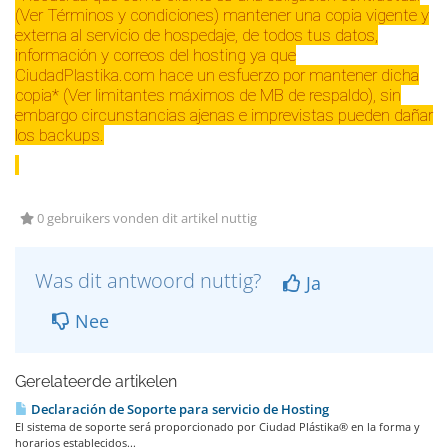
(Ver Términos y condiciones) mantener una copia vigente y
externa al servicio de hospedaje, de todos tus datos,
información y correos del hosting ya que
CiudadPlastika.com hace un esfuerzo por mantener dicha
copia* (Ver limitantes máximos de MB de respaldo), sin
embargo circunstancias ajenas e imprevistas pueden dañar
los backups.
0 gebruikers vonden dit artikel nuttig
Was dit antwoord nuttig?
Ja
Nee
Gerelateerde artikelen
Declaración de Soporte para servicio de Hosting
El sistema de soporte será proporcionado por Ciudad Plástika® en la forma y
horarios establecidos...