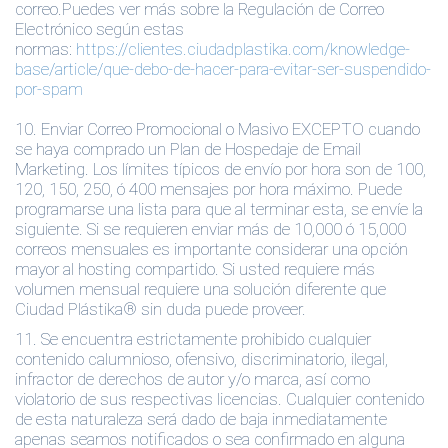
correo.Puedes ver más sobre la Regulación de Correo
Electrónico según estas
normas:
https://clientes.ciudadplastika.com/knowledge-
base/article/que-debo-de-hacer-para-evitar-ser-suspendido-
por-spam
10.
Enviar Correo Promocional o Masivo EXCEPTO cuando
se haya comprado un Plan de Hospedaje de Email
Marketing.
Los límites típicos de envío por hora son de 100,
120, 150, 250, ó 400 mensajes por hora máximo. Puede
programarse una lista para que al terminar esta, se envíe la
siguiente. Si se requieren enviar más de 10,000 ó 15,000
correos mensuales es importante considerar una opción
mayor al hosting compartido. Si usted requiere más
volumen mensual requiere una solución diferente que
Ciudad Plástika® sin duda puede proveer.
11.
Se encuentra estrictamente prohibido cualquier
contenido calumnioso, ofensivo, discriminatorio, ilegal,
infractor de derechos de autor y/o marca, así como
violatorio de sus respectivas licencias. Cualquier contenido
de esta naturaleza será dado de baja inmediatamente
apenas seamos notificados o sea confirmado en alguna