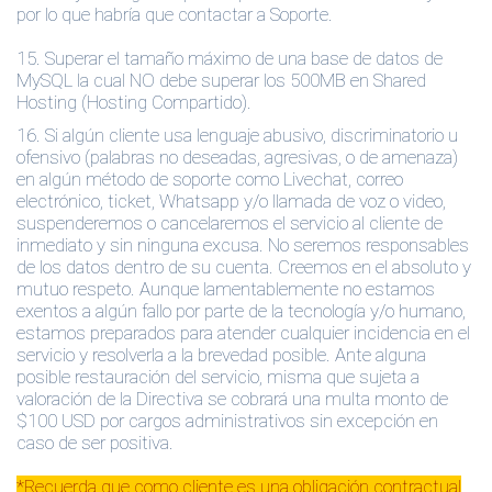
por lo que habría que contactar a Soporte.
15.
Superar el tamaño máximo de una base de datos de
MySQL la cual NO debe superar los 500MB en Shared
Hosting (Hosting Compartido).
16. Si algún cliente usa lenguaje abusivo, discriminatorio u
ofensivo (palabras no deseadas, agresivas, o de amenaza)
en algún método de soporte como Livechat, correo
electrónico, ticket, Whatsapp y/o llamada de voz o video,
suspenderemos o cancelaremos el servicio al cliente de
inmediato y sin ninguna excusa. No seremos responsables
de los datos dentro de su cuenta. Creemos en el absoluto y
mutuo respeto. Aunque lamentablemente no estamos
exentos a algún fallo por parte de la tecnología y/o humano,
estamos preparados para atender cualquier incidencia en el
servicio y resolverla a la brevedad posible. Ante alguna
posible restauración del servicio, misma que sujeta a
valoración de la Directiva se cobrará una multa monto de
$100 USD por cargos administrativos sin excepción en
caso de ser positiva.
*Recuerda que como cliente es una obligación contractual