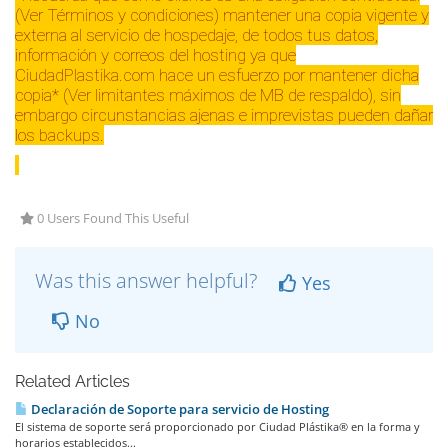
(Ver Términos y condiciones) mantener una copia vigente y
externa al servicio de hospedaje, de todos tus datos,
información y correos del hosting ya que
CiudadPlastika.com hace un esfuerzo por mantener dicha
copia* (Ver limitantes máximos de MB de respaldo), sin
embargo circunstancias ajenas e imprevistas pueden dañar
los backups.
0 Users Found This Useful
Was this answer helpful?
Yes
No
Related Articles
Declaración de Soporte para servicio de Hosting
El sistema de soporte será proporcionado por Ciudad Plástika® en la forma y
horarios establecidos...