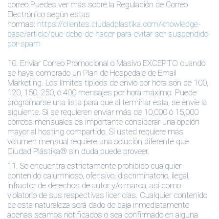
correo.Puedes ver más sobre la Regulación de Correo
Electrónico según estas
normas:
https://clientes.ciudadplastika.com/knowledge-
base/article/que-debo-de-hacer-para-evitar-ser-suspendido-
por-spam
10.
Enviar Correo Promocional o Masivo EXCEPTO cuando
se haya comprado un Plan de Hospedaje de Email
Marketing.
Los límites típicos de envío por hora son de 100,
120, 150, 250, ó 400 mensajes por hora máximo. Puede
programarse una lista para que al terminar esta, se envíe la
siguiente. Si se requieren enviar más de 10,000 ó 15,000
correos mensuales es importante considerar una opción
mayor al hosting compartido. Si usted requiere más
volumen mensual requiere una solución diferente que
Ciudad Plástika® sin duda puede proveer.
11.
Se encuentra estrictamente prohibido cualquier
contenido calumnioso, ofensivo, discriminatorio, ilegal,
infractor de derechos de autor y/o marca, así como
violatorio de sus respectivas licencias. Cualquier contenido
de esta naturaleza será dado de baja inmediatamente
apenas seamos notificados o sea confirmado en alguna