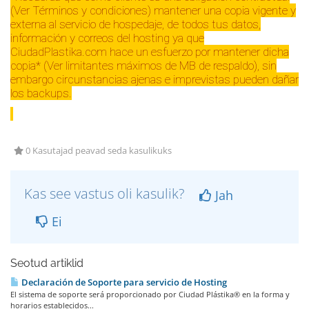
(Ver Términos y condiciones) mantener una copia vigente y
externa al servicio de hospedaje, de todos tus datos,
información y correos del hosting ya que
CiudadPlastika.com hace un esfuerzo por mantener dicha
copia* (Ver limitantes máximos de MB de respaldo), sin
embargo circunstancias ajenas e imprevistas pueden dañar
los backups.
0 Kasutajad peavad seda kasulikuks
Kas see vastus oli kasulik?
Jah
Ei
Seotud artiklid
Declaración de Soporte para servicio de Hosting
El sistema de soporte será proporcionado por Ciudad Plástika® en la forma y
horarios establecidos...