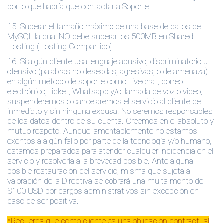
por lo que habría que contactar a Soporte.
15.
Superar el tamaño máximo de una base de datos de
MySQL la cual NO debe superar los 500MB en Shared
Hosting (Hosting Compartido).
16. Si algún cliente usa lenguaje abusivo, discriminatorio u
ofensivo (palabras no deseadas, agresivas, o de amenaza)
en algún método de soporte como Livechat, correo
electrónico, ticket, Whatsapp y/o llamada de voz o video,
suspenderemos o cancelaremos el servicio al cliente de
inmediato y sin ninguna excusa. No seremos responsables
de los datos dentro de su cuenta. Creemos en el absoluto y
mutuo respeto. Aunque lamentablemente no estamos
exentos a algún fallo por parte de la tecnología y/o humano,
estamos preparados para atender cualquier incidencia en el
servicio y resolverla a la brevedad posible. Ante alguna
posible restauración del servicio, misma que sujeta a
valoración de la Directiva se cobrará una multa monto de
$100 USD por cargos administrativos sin excepción en
caso de ser positiva.
*Recuerda que como cliente es una obligación contractual