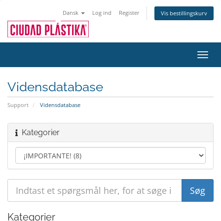
Dansk
Log ind
Register
Vis bestillingskurv
Toggl
navig
Vidensdatabase
Support
Vidensdatabase
Kategorier
Kategorier