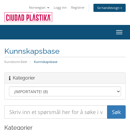
Norwegian
Logg inn
Registrer
Se handlevogn »
Bytt
navig
Kunnskapsbase
Kundeområdet
Kunnskapsbase
Kategorier
Kategorier